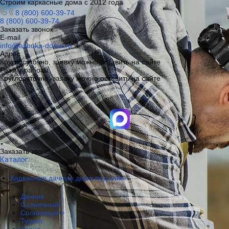
Строим каркасные дома с 2012 года
8 (800) 600-39-74
8 (800) 600-39-74
Заказать звонок
E-mail
info@azbuka-doma.ru
Адрес
Круглосуточно, заявку можно оставить на сайте
Режим работы
Круглосуточно, заявку можно оставить на сайте
Заказать звонок
Каталог
Каркасные дачные дома под ключ
Дачник
Солнечный
Солнечный +
Турист