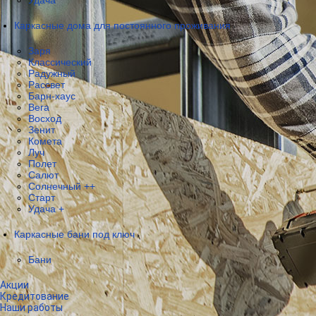
Удача
Каркасные дома для постоянного проживания
Заря
Классический
Радужный
Рассвет
Барн-хаус
Вега
Восход
Зенит
Комета
Луч
Полет
Салют
Солнечный ++
Старт
Удача +
Каркасные бани под ключ
Бани
Акции
Кредитование
Наши работы