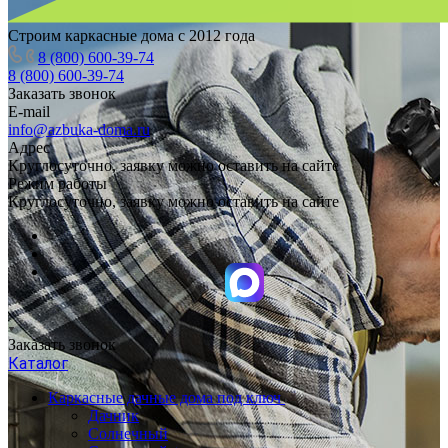
Строим каркасные дома с 2012 года
8 (800) 600-39-74
8 (800) 600-39-74
Заказать звонок
E-mail
info@azbuka-doma.ru
Адрес
Круглосуточно, заявку можно оставить на сайте
Режим работы
Круглосуточно, заявку можно оставить на сайте
Заказать звонок
Каталог
Каркасные дачные дома под ключ
Дачник
Солнечный