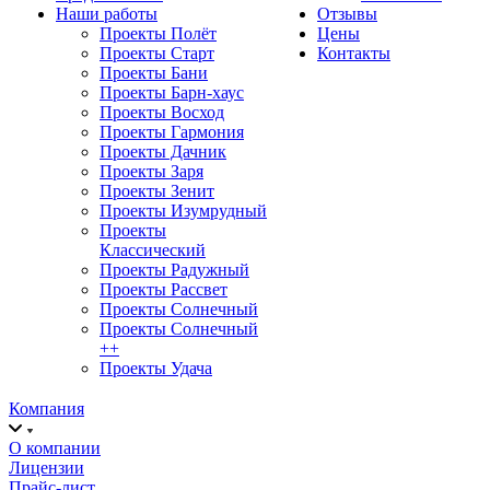
Наши работы
Отзывы
Проекты Полёт
Цены
Проекты Старт
Контакты
Проекты Бани
Проекты Барн-хаус
Проекты Восход
Проекты Гармония
Проекты Дачник
Проекты Заря
Проекты Зенит
Проекты Изумрудный
Проекты
Классический
Проекты Радужный
Проекты Рассвет
Проекты Солнечный
Проекты Солнечный
++
Проекты Удача
Компания
О компании
Лицензии
Прайс-лист