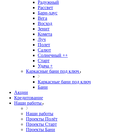
Радужный
Рассвет
Барн-хаус
Вега
Восход
Зенит
Комета
Луч
Полет
Салют
Солнечный ++
Старт
Удача +
Каркасные бани под ключ
Каркасные бани под ключ
Бани
Акции
Кредитование
Наши работы
Наши работы
Проекты Полёт
Проекты Старт
Проекты Бани