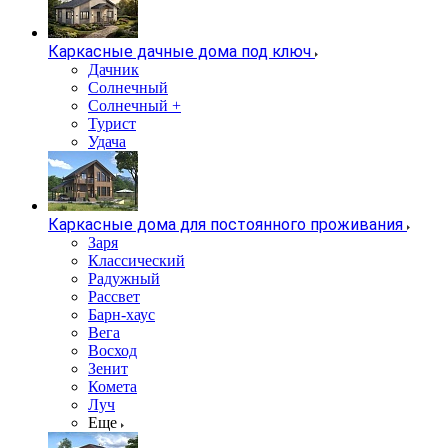
Каркасные дачные дома под ключ
Дачник
Солнечный
Солнечный +
Турист
Удача
Каркасные дома для постоянного проживания
Заря
Классический
Радужный
Рассвет
Барн-хаус
Вега
Восход
Зенит
Комета
Луч
Еще