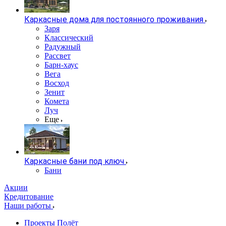
Каркасные дома для постоянного проживания
Заря
Классический
Радужный
Рассвет
Барн-хаус
Вега
Восход
Зенит
Комета
Луч
Еще
Каркасные бани под ключ
Бани
Акции
Кредитование
Наши работы
Проекты Полёт