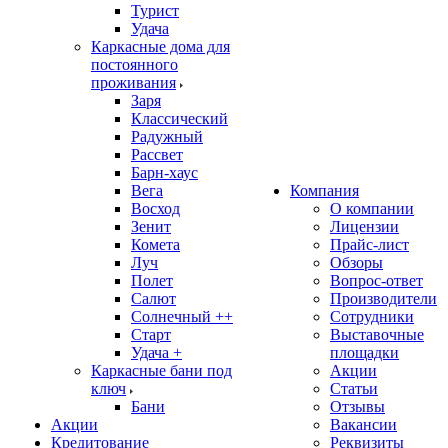
Турист
Удача
Каркасные дома для
постоянного
проживания
Заря
Классический
Радужный
Рассвет
Барн-хаус
Вега
Компания
Восход
О компании
Зенит
Лицензии
Комета
Прайс-лист
Луч
Обзоры
Полет
Вопрос-ответ
Салют
Производители
Солнечный ++
Сотрудники
Старт
Выставочные
Удача +
площадки
Каркасные бани под
Акции
ключ
Статьи
Бани
Отзывы
Акции
Вакансии
Кредитование
Реквизиты