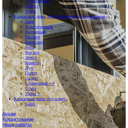
Солнечный +
Турист
Удача
Каркасные дома для постоянного проживания
Заря
Классический
Радужный
Рассвет
Барн-хаус
Вега
Восход
Зенит
Комета
Луч
Полет
Салют
Солнечный ++
Старт
Удача +
Каркасные бани под ключ
Бани
Акции
Кредитование
Наши работы