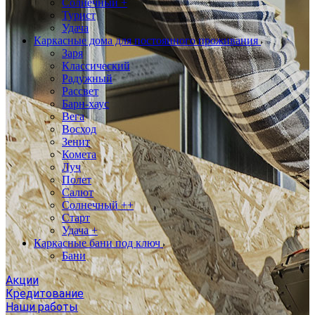
Солнечный +
Турист
Удача
Каркасные дома для постоянного проживания
Заря
Классический
Радужный
Рассвет
Барн-хаус
Вега
Восход
Зенит
Комета
Луч
Полет
Салют
Солнечный ++
Старт
Удача +
Каркасные бани под ключ
Бани
Акции
Кредитование
Наши работы