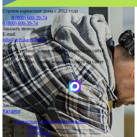
Строим каркасные дома с 2012 года
8 (800) 600-39-74
8 (800) 600-39-74
Заказать звонок
E-mail
info@azbuka-doma.ru
Адрес
Круглосуточно, заявку можно оставить на сайте
Режим работы
Круглосуточно, заявку можно оставить на сайте
Заказать звонок
Каталог
Каркасные дачные дома под ключ
Дачник
Солнечный