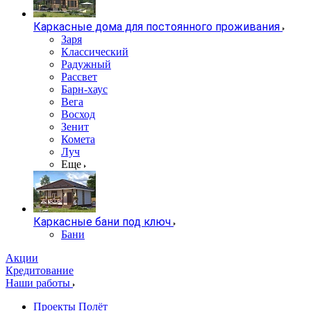
Каркасные дома для постоянного проживания
Заря
Классический
Радужный
Рассвет
Барн-хаус
Вега
Восход
Зенит
Комета
Луч
Еще
Каркасные бани под ключ
Бани
Акции
Кредитование
Наши работы
Проекты Полёт