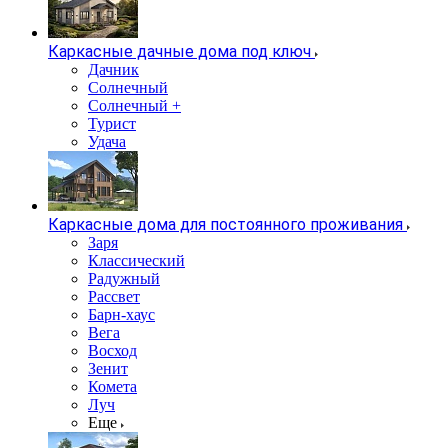
Каркасные дачные дома под ключ
Дачник
Солнечный
Солнечный +
Турист
Удача
Каркасные дома для постоянного проживания
Заря
Классический
Радужный
Рассвет
Барн-хаус
Вега
Восход
Зенит
Комета
Луч
Еще