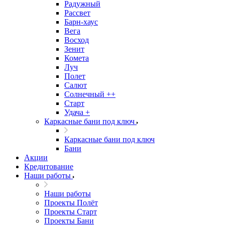
Радужный
Рассвет
Барн-хаус
Вега
Восход
Зенит
Комета
Луч
Полет
Салют
Солнечный ++
Старт
Удача +
Каркасные бани под ключ
Каркасные бани под ключ
Бани
Акции
Кредитование
Наши работы
Наши работы
Проекты Полёт
Проекты Старт
Проекты Бани