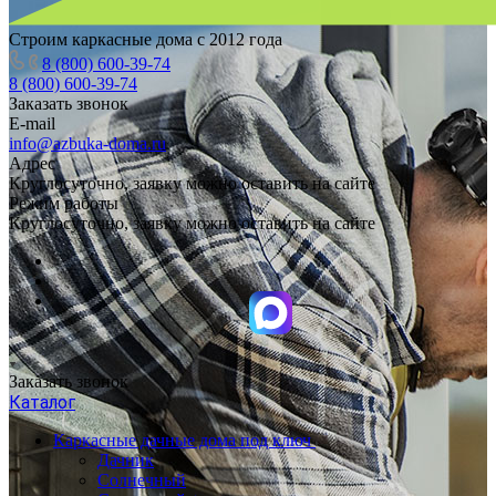
Строим каркасные дома с 2012 года
8 (800) 600-39-74
8 (800) 600-39-74
Заказать звонок
E-mail
info@azbuka-doma.ru
Адрес
Круглосуточно, заявку можно оставить на сайте
Режим работы
Круглосуточно, заявку можно оставить на сайте
Заказать звонок
Каталог
Каркасные дачные дома под ключ
Дачник
Солнечный