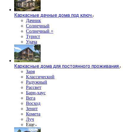
Каркасные дачные дома под ключ
Дачник
Солнечный
Солнечный +
Турист
Удача
Каркасные дома для постоянного проживания
Заря
Классический
Радужный
Рассвет
Барн-хаус
Вега
Восход
Зенит
Комета
Луч
Еще