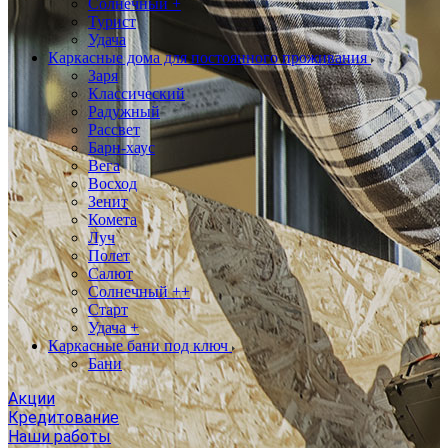
Солнечный +
Турист
Удача
Каркасные дома для постоянного проживания
Заря
Классический
Радужный
Рассвет
Барн-хаус
Вега
Восход
Зенит
Комета
Луч
Полет
Салют
Солнечный ++
Старт
Удача +
Каркасные бани под ключ
Бани
Акции
Кредитование
Наши работы