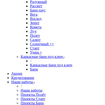
Радужный
Рассвет
Барн-хаус
Вега
Восход
Зенит
Комета
Луч
Полет
Салют
Солнечный ++
Старт
Удача +
Каркасные бани под ключ
Каркасные бани под ключ
Бани
Акции
Кредитование
Наши работы
Наши работы
Проекты Полёт
Проекты Старт
Проекты Бани