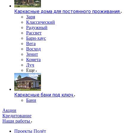
Каркасные дома для постоянного проживания
Заря
Классический
Радужный
Рассвет
Барн-хаус
Вега
Восход
Зенит
Комета
Луч
Еще
Каркасные бани под ключ
Бани
Акции
Кредитование
Наши работы
Проекты Полёт