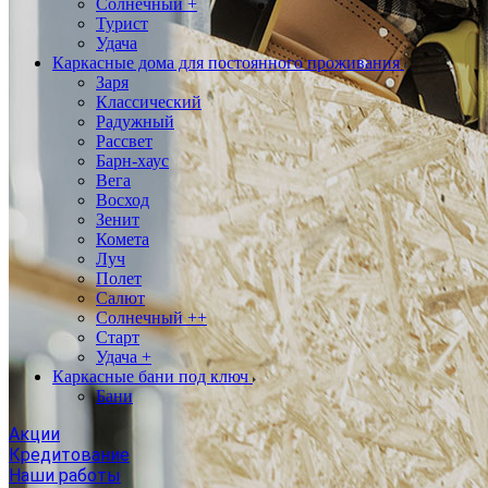
Солнечный +
Турист
Удача
Каркасные дома для постоянного проживания
Заря
Классический
Радужный
Рассвет
Барн-хаус
Вега
Восход
Зенит
Комета
Луч
Полет
Салют
Солнечный ++
Старт
Удача +
Каркасные бани под ключ
Бани
Акции
Кредитование
Наши работы