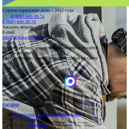
Строим каркасные дома с 2012 года
8 (800) 600-39-74
8 (800) 600-39-74
Заказать звонок
E-mail
info@azbuka-doma.ru
Адрес
Круглосуточно, заявку можно оставить на сайте
Режим работы
Круглосуточно, заявку можно оставить на сайте
Заказать звонок
Каталог
Каркасные дачные дома под ключ
Дачник
Солнечный