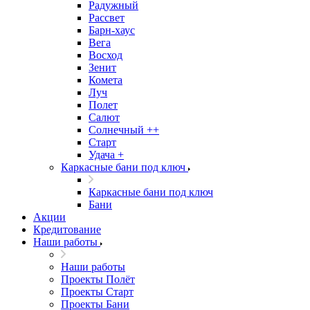
Радужный
Рассвет
Барн-хаус
Вега
Восход
Зенит
Комета
Луч
Полет
Салют
Солнечный ++
Старт
Удача +
Каркасные бани под ключ
Каркасные бани под ключ
Бани
Акции
Кредитование
Наши работы
Наши работы
Проекты Полёт
Проекты Старт
Проекты Бани