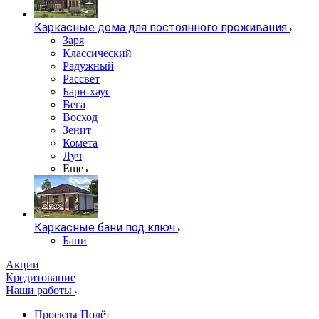
Каркасные дома для постоянного проживания
Заря
Классический
Радужный
Рассвет
Барн-хаус
Вега
Восход
Зенит
Комета
Луч
Еще
Каркасные бани под ключ
Бани
Акции
Кредитование
Наши работы
Проекты Полёт