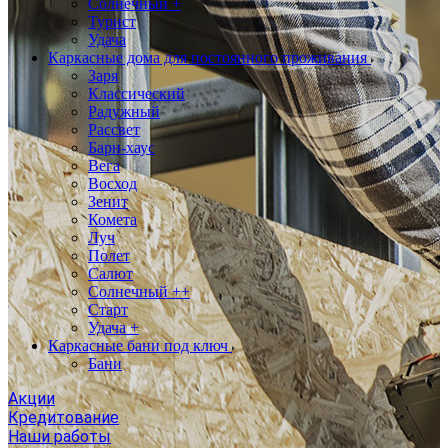
Солнечный +
Турист
Удача
Каркасные дома для постоянного проживания
Заря
Классический
Радужный
Рассвет
Барн-хаус
Вега
Восход
Зенит
Комета
Луч
Полет
Салют
Солнечный ++
Старт
Удача +
Каркасные бани под ключ
Бани
Акции
Кредитование
Наши работы