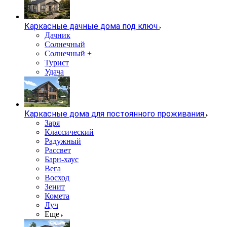
Каркасные дачные дома под ключ
Дачник
Солнечный
Солнечный +
Турист
Удача
Каркасные дома для постоянного проживания
Заря
Классический
Радужный
Рассвет
Барн-хаус
Вега
Восход
Зенит
Комета
Луч
Еще