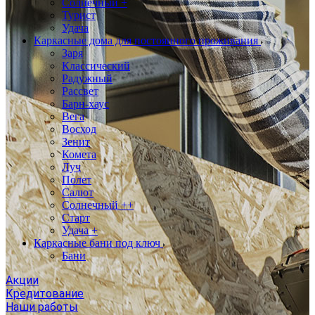
Солнечный +
Турист
Удача
Каркасные дома для постоянного проживания
Заря
Классический
Радужный
Рассвет
Барн-хаус
Вега
Восход
Зенит
Комета
Луч
Полет
Салют
Солнечный ++
Старт
Удача +
Каркасные бани под ключ
Бани
Акции
Кредитование
Наши работы