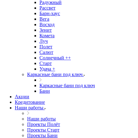
Радужный
Рассвет
Барн-хаус
Вега
Восход
Зенит
Комета
Луч
Полет
Салют
Солнечный ++
Старт
Удача +
Каркасные бани под ключ
Каркасные бани под ключ
Бани
Акции
Кредитование
Наши работы
Наши работы
Проекты Полёт
Проекты Старт
Проекты Бани