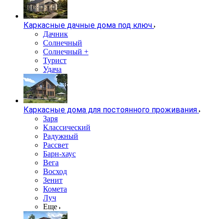
Каркасные дачные дома под ключ
Дачник
Солнечный
Солнечный +
Турист
Удача
Каркасные дома для постоянного проживания
Заря
Классический
Радужный
Рассвет
Барн-хаус
Вега
Восход
Зенит
Комета
Луч
Еще