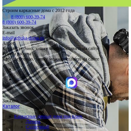
Строим каркасные дома с 2012 года
8 (800) 600-39-74
8 (800) 600-39-74
Заказать звонок
E-mail
info@azbuka-doma.ru
Адрес
Круглосуточно, заявку можно оставить на сайте
Режим работы
Круглосуточно, заявку можно оставить на сайте
Заказать звонок
Каталог
Каркасные дачные дома под ключ
Дачник
Солнечный