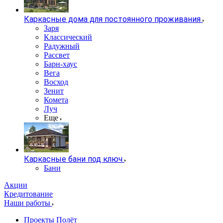
Каркасные дома для постоянного проживания
Заря
Классический
Радужный
Рассвет
Барн-хаус
Вега
Восход
Зенит
Комета
Луч
Еще
Каркасные бани под ключ
Бани
Акции
Кредитование
Наши работы
Проекты Полёт