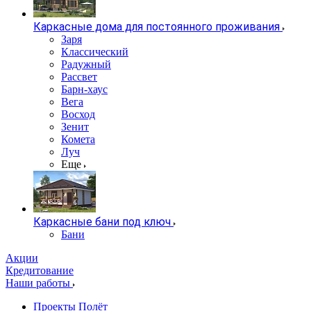
Каркасные дома для постоянного проживания
Заря
Классический
Радужный
Рассвет
Барн-хаус
Вега
Восход
Зенит
Комета
Луч
Еще
Каркасные бани под ключ
Бани
Акции
Кредитование
Наши работы
Проекты Полёт