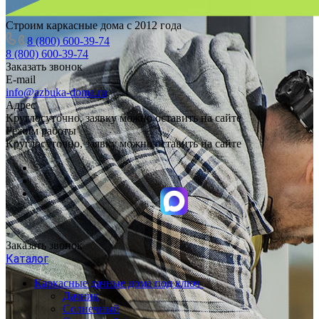
Строим каркасные дома с 2012 года
8 (800) 600-39-74
8 (800) 600-39-74
Заказать звонок
E-mail
info@azbuka-doma.ru
Адрес
Круглосуточно, заявку можно оставить на сайте
Режим работы
Круглосуточно, заявку можно оставить на сайте
Заказать звонок
Каталог
Каркасные дачные дома под ключ
Дачник
Солнечный