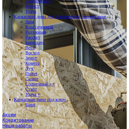
Солнечный +
Турист
Удача
Каркасные дома для постоянного проживания
Заря
Классический
Радужный
Рассвет
Барн-хаус
Вега
Восход
Зенит
Комета
Луч
Полет
Салют
Солнечный ++
Старт
Удача +
Каркасные бани под ключ
Бани
Акции
Кредитование
Наши работы