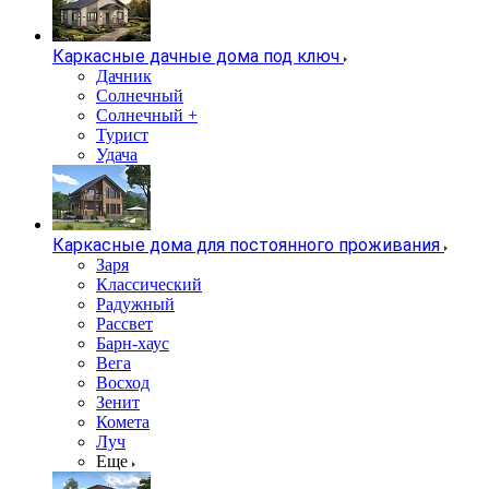
Каркасные дачные дома под ключ
Дачник
Солнечный
Солнечный +
Турист
Удача
Каркасные дома для постоянного проживания
Заря
Классический
Радужный
Рассвет
Барн-хаус
Вега
Восход
Зенит
Комета
Луч
Еще