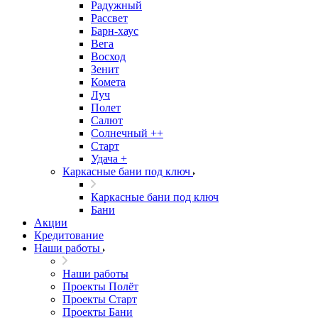
Радужный
Рассвет
Барн-хаус
Вега
Восход
Зенит
Комета
Луч
Полет
Салют
Солнечный ++
Старт
Удача +
Каркасные бани под ключ
Каркасные бани под ключ
Бани
Акции
Кредитование
Наши работы
Наши работы
Проекты Полёт
Проекты Старт
Проекты Бани