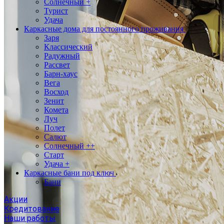
Солнечный +
Турист
Удача
Каркасные дома для постоянного проживания
Заря
Классический
Радужный
Рассвет
Барн-хаус
Вега
Восход
Зенит
Комета
Луч
Полет
Салют
Солнечный ++
Старт
Удача +
Каркасные бани под ключ
Бани
Акции
Кредитование
Наши работы