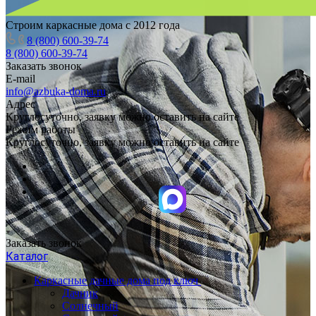
Строим каркасные дома с 2012 года
8 (800) 600-39-74
8 (800) 600-39-74
Заказать звонок
E-mail
info@azbuka-doma.ru
Адрес
Круглосуточно, заявку можно оставить на сайте
Режим работы
Круглосуточно, заявку можно оставить на сайте
Заказать звонок
Каталог
Каркасные дачные дома под ключ
Дачник
Солнечный