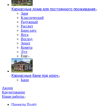
Каркасные дома для постоянного проживания
Заря
Классический
Радужный
Рассвет
Барн-хаус
Вега
Восход
Зенит
Комета
Луч
Еще
Каркасные бани под ключ
Бани
Акции
Кредитование
Наши работы
Проекты Полёт