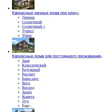
Каркасные дачные дома под ключ
Дачник
Солнечный
Солнечный +
Турист
Удача
Каркасные дома для постоянного проживания
Заря
Классический
Радужный
Рассвет
Барн-хаус
Вега
Восход
Зенит
Комета
Луч
Еще