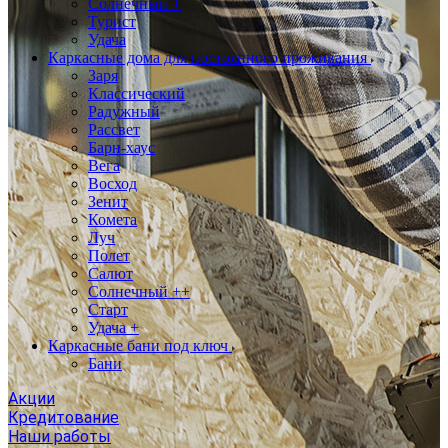
Солнечный +
Турист
Удача
Каркасные дома для постоянного проживания
Заря
Классический
Радужный
Рассвет
Барн-хаус
Вега
Восход
Зенит
Комета
Луч
Полет
Салют
Солнечный ++
Старт
Удача +
Каркасные бани под ключ
Бани
Акции
Кредитование
Наши работы