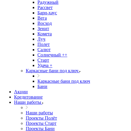
Радужный
Рассвет
Барн-хаус
Вега
Восход
Зенит
Комета
Луч
Полет
Салют
Солнечный ++
Старт
Удача +
Каркасные бани под ключ
Каркасные бани под ключ
Бани
Акции
Кредитование
Наши работы
Наши работы
Проекты Полёт
Проекты Старт
Проекты Бани