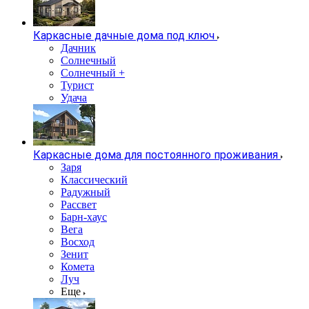
Каркасные дачные дома под ключ
Дачник
Солнечный
Солнечный +
Турист
Удача
Каркасные дома для постоянного проживания
Заря
Классический
Радужный
Рассвет
Барн-хаус
Вега
Восход
Зенит
Комета
Луч
Еще