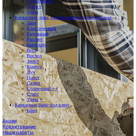
Солнечный +
Турист
Удача
Каркасные дома для постоянного проживания
Заря
Классический
Радужный
Рассвет
Барн-хаус
Вега
Восход
Зенит
Комета
Луч
Полет
Салют
Солнечный ++
Старт
Удача +
Каркасные бани под ключ
Бани
Акции
Кредитование
Наши работы