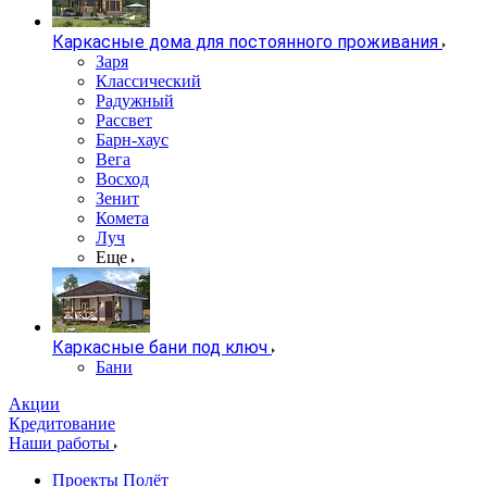
Каркасные дома для постоянного проживания
Заря
Классический
Радужный
Рассвет
Барн-хаус
Вега
Восход
Зенит
Комета
Луч
Еще
Каркасные бани под ключ
Бани
Акции
Кредитование
Наши работы
Проекты Полёт