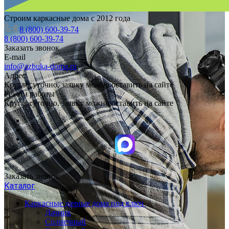
Строим каркасные дома с 2012 года
8 (800) 600-39-74
8 (800) 600-39-74
Заказать звонок
E-mail
info@azbuka-doma.ru
Адрес
Круглосуточно, заявку можно оставить на сайте
Режим работы
Круглосуточно, заявку можно оставить на сайте
Заказать звонок
Каталог
Каркасные дачные дома под ключ
Дачник
Солнечный