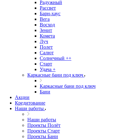
Радужный
Рассвет
Барн-хаус
Вега
Восход
Зенит
Комета
Луч
Полет
Салют
Солнечный ++
Старт
Удача +
Каркасные бани под ключ
Каркасные бани под ключ
Бани
Акции
Кредитование
Наши работы
Наши работы
Проекты Полёт
Проекты Старт
Проекты Бани